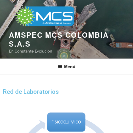
AMSPEC MCS COLOMBIA
S.A.S
En Constante Evolución
Menú
Red de Laboratorios